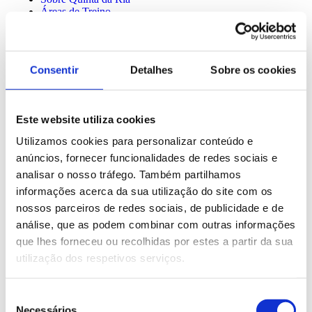
Áreas de Treino
Clubhouse
Academia de Golfe
Ofertas Especiais
Consentir
Detalhes
Sobre os cookies
Sobre Quinta da Ria
Áreas de Treino
Clubhouse
Academia de Golfe
Este website utiliza cookies
Ofertas Especiais
Utilizamos cookies para personalizar conteúdo e
anúncios, fornecer funcionalidades de redes sociais e
Membros
analisar o nosso tráfego. Também partilhamos
Onde ficar
informações acerca da sua utilização do site com os
Galeria
nossos parceiros de redes sociais, de publicidade e de
Eventos
Contactos
análise, que as podem combinar com outras informações
que lhes forneceu ou recolhidas por estes a partir da sua
Membros
Onde ficar
utilização dos respetivos serviços.
Galeria
Eventos
Contactos
Seleção
Necessários