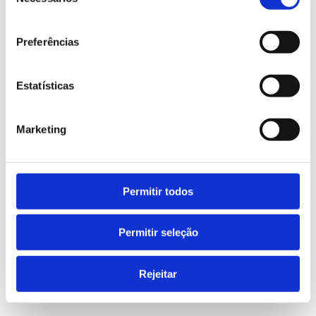
de
consentimento
Reserve agora
Preferências
Estatísticas
Marketing
Permitir todos
+351 918 700 335
Permitir seleção
(Custo de chamada local)
Rejeitar